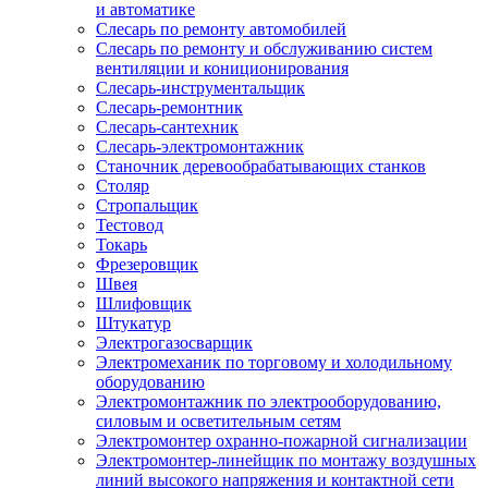
и автоматике
Слесарь по ремонту автомобилей
Слесарь по ремонту и обслуживанию систем
вентиляции и кониционирования
Слесарь-инструментальщик
Слесарь-ремонтник
Слесарь-сантехник
Слесарь-электромонтажник
Станочник деревообрабатывающих станков
Столяр
Стропальщик
Тестовод
Токарь
Фрезеровщик
Швея
Шлифовщик
Штукатур
Электрогазосварщик
Электромеханик по торговому и холодильному
оборудованию
Электромонтажник по электрооборудованию,
силовым и осветительным сетям
Электромонтер охранно-пожарной сигнализации
Электромонтер-линейщик по монтажу воздушных
линий высокого напряжения и контактной сети