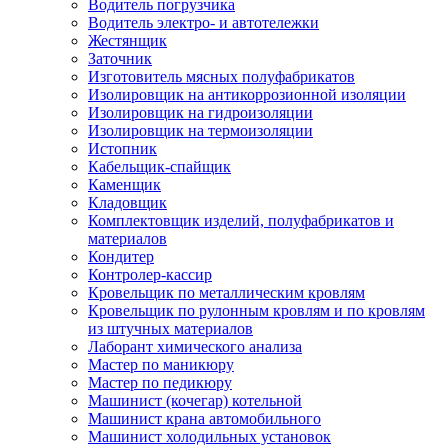
Водитель погрузчика
Водитель электро- и автотележки
Жестянщик
Заточник
Изготовитель мясных полуфабрикатов
Изолировщик на антикоррозионной изоляции
Изолировщик на гидроизоляции
Изолировщик на термоизоляции
Истопник
Кабельщик-спайщик
Каменщик
Кладовщик
Комплектовщик изделий, полуфабрикатов и
материалов
Кондитер
Контролер-кассир
Кровельщик по металлическим кровлям
Кровельщик по рулонным кровлям и по кровлям
из штучных материалов
Лаборант химического анализа
Мастер по маникюру
Мастер по педикюру
Машинист (кочегар) котельной
Машинист крана автомобильного
Машинист холодильных установок