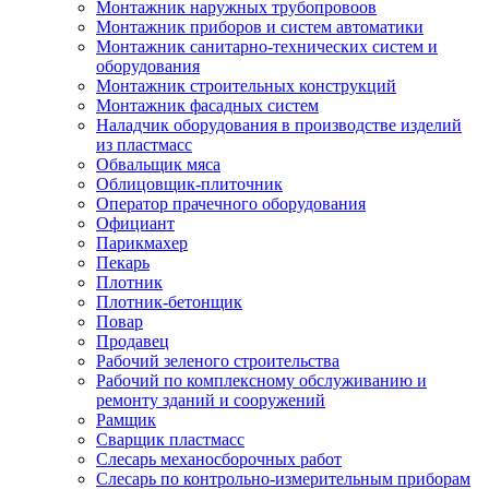
Монтажник наружных трубопровоов
Монтажник приборов и систем автоматики
Монтажник санитарно-технических систем и
оборудования
Монтажник строительных конструкций
Монтажник фасадных систем
Наладчик оборудования в производстве изделий
из пластмасс
Обвальщик мяса
Облицовщик-плиточник
Оператор прачечного оборудования
Официант
Парикмахер
Пекарь
Плотник
Плотник-бетонщик
Повар
Продавец
Рабочий зеленого строительства
Рабочий по комплексному обслуживанию и
ремонту зданий и сооружений
Рамщик
Сварщик пластмасс
Слесарь механосборочных работ
Слесарь по контрольно-измерительным приборам