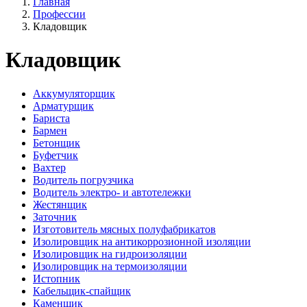
Главная
Профессии
Кладовщик
Кладовщик
Аккумуляторщик
Арматурщик
Бариста
Бармен
Бетонщик
Буфетчик
Вахтер
Водитель погрузчика
Водитель электро- и автотележки
Жестянщик
Заточник
Изготовитель мясных полуфабрикатов
Изолировщик на антикоррозионной изоляции
Изолировщик на гидроизоляции
Изолировщик на термоизоляции
Истопник
Кабельщик-спайщик
Каменщик