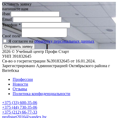
Оставить заявку
напишите нам
Имя
Email
Телефон
*
Своё поле
Я согласен на
обработку персональных данных
Отправить заявку
2026 © Учебный центр Профи Старт
УНП 391832645
Св-во о госрегистрации №391832645 от 16.01.2024.
Зарегистрировано Администрацией Октябрьского района г
Витебска
Профессии
Новости
Отзывы
Политика конфиденциальности
+375 (33) 600-35-06
+375 (44) 730-35-06
+375 (212) 66-77-33
profistart2016@yandex.by