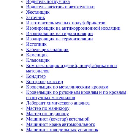
Водитель погрузчика
Водитель электро- и автотележки
Жестянщик
Заточник
Изготовитель мясных полуфабрикатов
Изолировщик на антикоррозионной изоляции
Изолировщик на гидроизоляции
Изолировщик на термоизоляции
Истопник
Кабельщик-спайщик
Каменщик
Кладовщик
Комплектовщик изделий, полуфабрикатов и
материалов
Кондитер
Контролер-кассир
Кровельщик по металлическим кровлям
Кровельщик по рулонным кровлям и по кровлям
из штучных материалов
Лаборант химического анализа
Мастер по маникюру
Мастер по педикюру
Машинист (кочегар) котельной
Машинист крана автомобильного
Машинист холодильных установок