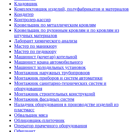
Кладовщик
Комплектовщик изделий, полуфабрикатов и материалов
Кондитер
Контролер-кассир
Кровельщик по металлическим кровлям
Кровельщик по рулонным кровлям и по кровлям из
штучных материалов
Лаборант химического анализа
Мастер по маникюру
Мастер по педикюру
Машинист (кочегар) котельной
Машинист крана автомобильного
Машинист холодильных установок
Монтажник наружных трубопровоов
Монтажник приборов и систем автоматики
Монтажник санитарно-технических систем и
оборудования
Монтажник строительных конструкций
Монтажник фасадных систем
Наладчик оборудования в производстве изделий из
пластмасс
Обвальщик мяса
Облицовщик-плиточник
Оператор прачечного оборудования
Официант