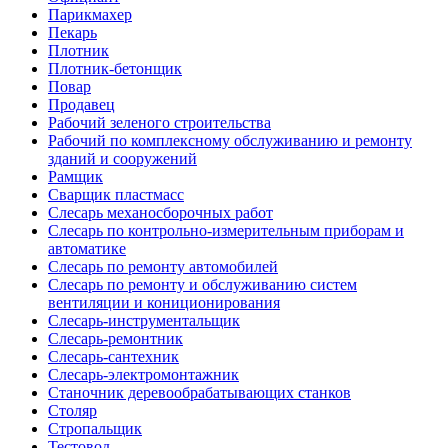
Парикмахер
Пекарь
Плотник
Плотник-бетонщик
Повар
Продавец
Рабочий зеленого строительства
Рабочий по комплексному обслуживанию и ремонту
зданий и сооружений
Рамщик
Сварщик пластмасс
Слесарь механосборочных работ
Слесарь по контрольно-измерительным приборам и
автоматике
Слесарь по ремонту автомобилей
Слесарь по ремонту и обслуживанию систем
вентиляции и кониционирования
Слесарь-инструментальщик
Слесарь-ремонтник
Слесарь-сантехник
Слесарь-электромонтажник
Станочник деревообрабатывающих станков
Столяр
Стропальщик
Тестовод