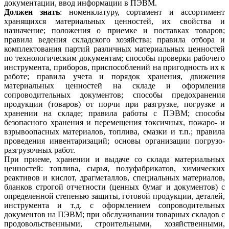
документации, ввод информации в ПЭВМ.
Должен знать
: номенклатуру, сортамент и ассортимент
хранящихся материальных ценностей, их свойства и
назначение; положения о приемке и поставках товаров;
правила ведения складского хозяйства; правила отбора и
комплектования партий различных материальных ценностей
по технологическим документам; способы проверки рабочего
инструмента, приборов, приспособлений на пригодность их к
работе; правила учета и порядок хранения, движения
материальных ценностей на складе и оформления
сопроводительных документов; способы предохранения
продукции (товаров) от порчи при разгрузке, погрузке и
хранении на складе; правила работы с ПЭВМ; способы
безопасного хранения и перемещения токсичных, пожаро- и
взрывоопасных материалов, топлива, смазки и т.п.; правила
проведения инвентаризаций; основы организации погрузо-
разгрузочных работ.
При приеме, хранении и выдаче со склада материальных
ценностей: топлива, сырья, полуфабрикатов, химических
реактивов и кислот, драгметаллов, специальных материалов,
бланков строгой отчетности (ценных бумаг и документов) с
определенной степенью защиты, готовой продукции, деталей,
инструмента и т.д. с оформлением сопроводительных
документов на ПЭВМ; при обслуживании товарных складов с
продовольственными, строительными, хозяйственными,