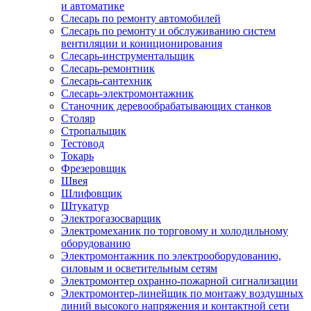
и автоматике
Слесарь по ремонту автомобилей
Слесарь по ремонту и обслуживанию систем
вентиляции и кониционирования
Слесарь-инструментальщик
Слесарь-ремонтник
Слесарь-сантехник
Слесарь-электромонтажник
Станочник деревообрабатывающих станков
Столяр
Стропальщик
Тестовод
Токарь
Фрезеровщик
Швея
Шлифовщик
Штукатур
Электрогазосварщик
Электромеханик по торговому и холодильному
оборудованию
Электромонтажник по электрооборудованию,
силовым и осветительным сетям
Электромонтер охранно-пожарной сигнализации
Электромонтер-линейщик по монтажу воздушных
линий высокого напряжения и контактной сети