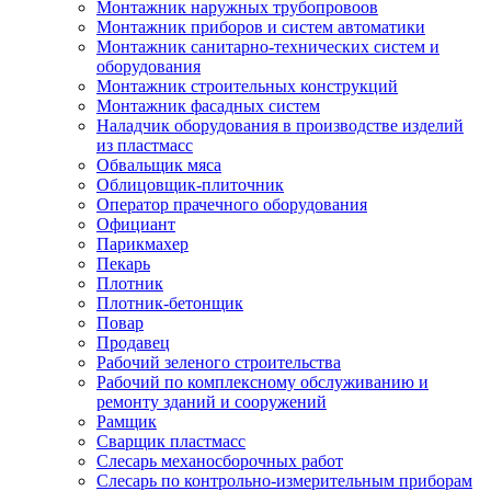
Монтажник наружных трубопровоов
Монтажник приборов и систем автоматики
Монтажник санитарно-технических систем и
оборудования
Монтажник строительных конструкций
Монтажник фасадных систем
Наладчик оборудования в производстве изделий
из пластмасс
Обвальщик мяса
Облицовщик-плиточник
Оператор прачечного оборудования
Официант
Парикмахер
Пекарь
Плотник
Плотник-бетонщик
Повар
Продавец
Рабочий зеленого строительства
Рабочий по комплексному обслуживанию и
ремонту зданий и сооружений
Рамщик
Сварщик пластмасс
Слесарь механосборочных работ
Слесарь по контрольно-измерительным приборам