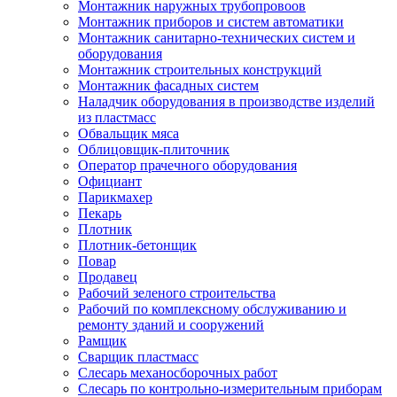
Монтажник наружных трубопровоов
Монтажник приборов и систем автоматики
Монтажник санитарно-технических систем и
оборудования
Монтажник строительных конструкций
Монтажник фасадных систем
Наладчик оборудования в производстве изделий
из пластмасс
Обвальщик мяса
Облицовщик-плиточник
Оператор прачечного оборудования
Официант
Парикмахер
Пекарь
Плотник
Плотник-бетонщик
Повар
Продавец
Рабочий зеленого строительства
Рабочий по комплексному обслуживанию и
ремонту зданий и сооружений
Рамщик
Сварщик пластмасс
Слесарь механосборочных работ
Слесарь по контрольно-измерительным приборам