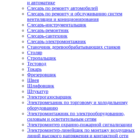
и автоматике
Слесарь по ремонту автомобилей
Слесарь по ремонту и обслуживанию систем
вентиляции и кониционирования
Слесарь-инструментальщик
Слесарь-ремонтник
Слесарь-сантехник
Слесарь-электромонтажник
Станочник деревообрабатывающих станков
Столяр
Стропальщик
Тестовод
Токарь
Фрезеровщик
Швея
Шлифовщик
Штукатур
Электрогазосварщик
Электромеханик по торговому и холодильному
оборудованию
Электромонтажник по электрооборудованию,
силовым и осветительным сетям
Электромонтер охранно-пожарной сигнализации
Электромонтер-линейщик по монтажу воздушных
линий высокого напряжения и контактной сети