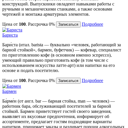
конструкций. Выпускники овладеют навыками работы с
ручными и механическими станками, а также основами
чертежей и монтажа арматурных элементов.
Цена от
100
. Рассрочка 0%
Подробнее
Записаться
Бариста
Бари́ста (итал. barista — буквально «человек, работающий за
барной стойкой», бармен, буфетчик) — кофевар, специалист
по приготовлению кофе (в основном именно эспрессо),
умеющий правильно приготовить кофе (в том числе с
использованием искусства латте-арт) или напитки на его
основе и подать посетителю.
Цена от
100
. Рассрочка 0%
Подробнее
Записаться
Бармен
Ба́рме́н (от англ. bar — барная стойка, man — человек) —
работник бара, обслуживающий посетителей за барной
стойкой. Бармен приветствует гостей своего заведения,
выявляет их вкусовые предпочтения, информирует об
ассортименте, предлагает гостям подходящие варианты
напитков, принимает заказы и разливает порции алкогольных