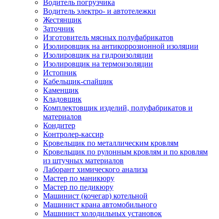
Водитель погрузчика
Водитель электро- и автотележки
Жестянщик
Заточник
Изготовитель мясных полуфабрикатов
Изолировщик на антикоррозионной изоляции
Изолировщик на гидроизоляции
Изолировщик на термоизоляции
Истопник
Кабельщик-спайщик
Каменщик
Кладовщик
Комплектовщик изделий, полуфабрикатов и
материалов
Кондитер
Контролер-кассир
Кровельщик по металлическим кровлям
Кровельщик по рулонным кровлям и по кровлям
из штучных материалов
Лаборант химического анализа
Мастер по маникюру
Мастер по педикюру
Машинист (кочегар) котельной
Машинист крана автомобильного
Машинист холодильных установок