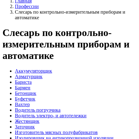
Главная
Профессии
Слесарь по контрольно-измерительным приборам и
автоматике
Слесарь по контрольно-
измерительным приборам и
автоматике
Аккумуляторщик
Арматурщик
Бариста
Бармен
Бетонщик
Буфетчик
Вахтер
Водитель погрузчика
Водитель электро- и автотележки
Жестянщик
Заточник
Изготовитель мясных полуфабрикатов
Изолировщик на антикоррозионной изоляции