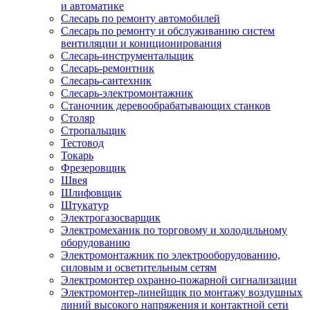
и автоматике
Слесарь по ремонту автомобилей
Слесарь по ремонту и обслуживанию систем
вентиляции и кониционирования
Слесарь-инструментальщик
Слесарь-ремонтник
Слесарь-сантехник
Слесарь-электромонтажник
Станочник деревообрабатывающих станков
Столяр
Стропальщик
Тестовод
Токарь
Фрезеровщик
Швея
Шлифовщик
Штукатур
Электрогазосварщик
Электромеханик по торговому и холодильному
оборудованию
Электромонтажник по электрооборудованию,
силовым и осветительным сетям
Электромонтер охранно-пожарной сигнализации
Электромонтер-линейщик по монтажу воздушных
линий высокого напряжения и контактной сети