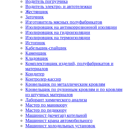
Водитель погрузчика
Водитель электро- и автотележки
Жестянщик
Заточник
Изготовитель мясных полуфабрикатов
Изолировщик на антикоррозионной изоляции
Изолировщик на гидроизоляции
Изолировщик на термоизоляции
Истопник
Кабельщик-спайщик
Каменщик
Кладовщик
Комплектовщик изделий, полуфабрикатов и
материалов
Кондитер
Контролер-кассир
Кровельщик по металлическим кровлям
Кровельщик по рулонным кровлям и по кровлям
из штучных материалов
Лаборант химического анализа
Мастер по маникюру
Мастер по педикюру
Машинист (кочегар) котельной
Машинист крана автомобильного
Машинист холодильных установок