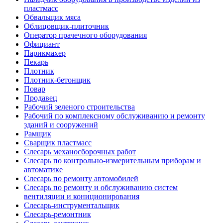
пластмасс
Обвальщик мяса
Облицовщик-плиточник
Оператор прачечного оборудования
Официант
Парикмахер
Пекарь
Плотник
Плотник-бетонщик
Повар
Продавец
Рабочий зеленого строительства
Рабочий по комплексному обслуживанию и ремонту
зданий и сооружений
Рамщик
Сварщик пластмасс
Слесарь механосборочных работ
Слесарь по контрольно-измерительным приборам и
автоматике
Слесарь по ремонту автомобилей
Слесарь по ремонту и обслуживанию систем
вентиляции и кониционирования
Слесарь-инструментальщик
Слесарь-ремонтник