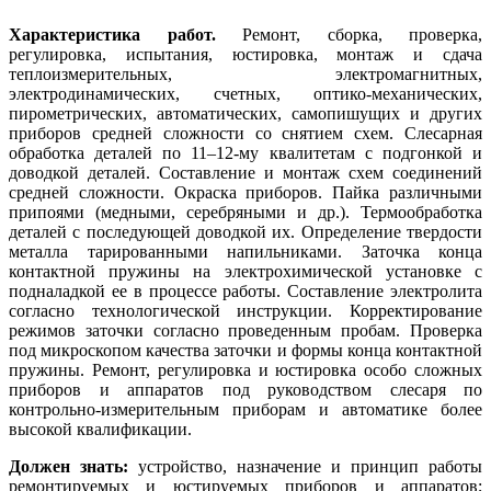
Характеристика работ.
Ремонт, сборка, проверка,
регулировка, испытания, юстировка, монтаж и сдача
теплоизмерительных, электромагнитных,
электродинамических, счетных, оптико-механических,
пирометрических, автоматических, самопишущих и других
приборов средней сложности со снятием схем. Слесарная
обработка деталей по 11–12-му квалитетам с подгонкой и
доводкой деталей. Составление и монтаж схем соединений
средней сложности. Окраска приборов. Пайка различными
припоями (медными, серебряными и др.). Термообработка
деталей с последующей доводкой их. Определение твердости
металла тарированными напильниками. Заточка конца
контактной пружины на электрохимической установке с
подналадкой ее в процессе работы. Составление электролита
согласно технологической инструкции. Корректирование
режимов заточки согласно проведенным пробам. Проверка
под микроскопом качества заточки и формы конца контактной
пружины. Ремонт, регулировка и юстировка особо сложных
приборов и аппаратов под руководством слесаря по
контрольно-измерительным приборам и автоматике более
высокой квалификации.
Должен знать:
устройство, назначение и принцип работы
ремонтируемых и юстируемых приборов и аппаратов;