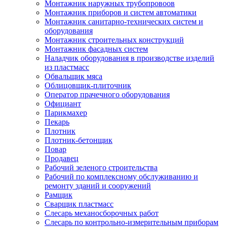
Монтажник наружных трубопровоов
Монтажник приборов и систем автоматики
Монтажник санитарно-технических систем и
оборудования
Монтажник строительных конструкций
Монтажник фасадных систем
Наладчик оборудования в производстве изделий
из пластмасс
Обвальщик мяса
Облицовщик-плиточник
Оператор прачечного оборудования
Официант
Парикмахер
Пекарь
Плотник
Плотник-бетонщик
Повар
Продавец
Рабочий зеленого строительства
Рабочий по комплексному обслуживанию и
ремонту зданий и сооружений
Рамщик
Сварщик пластмасс
Слесарь механосборочных работ
Слесарь по контрольно-измерительным приборам