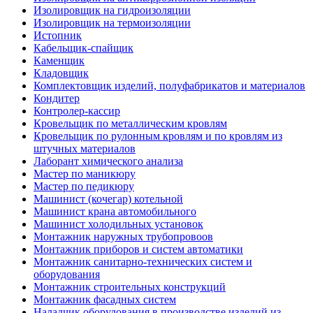
Изолировщик на гидроизоляции
Изолировщик на термоизоляции
Истопник
Кабельщик-спайщик
Каменщик
Кладовщик
Комплектовщик изделий, полуфабрикатов и материалов
Кондитер
Контролер-кассир
Кровельщик по металлическим кровлям
Кровельщик по рулонным кровлям и по кровлям из
штучных материалов
Лаборант химического анализа
Мастер по маникюру
Мастер по педикюру
Машинист (кочегар) котельной
Машинист крана автомобильного
Машинист холодильных установок
Монтажник наружных трубопровоов
Монтажник приборов и систем автоматики
Монтажник санитарно-технических систем и
оборудования
Монтажник строительных конструкций
Монтажник фасадных систем
Наладчик оборудования в производстве изделий из