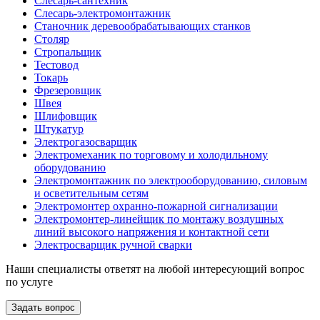
Слесарь-сантехник
Слесарь-электромонтажник
Станочник деревообрабатывающих станков
Столяр
Стропальщик
Тестовод
Токарь
Фрезеровщик
Швея
Шлифовщик
Штукатур
Электрогазосварщик
Электромеханик по торговому и холодильному
оборудованию
Электромонтажник по электрооборудованию, силовым
и осветительным сетям
Электромонтер охранно-пожарной сигнализации
Электромонтер-линейщик по монтажу воздушных
линий высокого напряжения и контактной сети
Электросварщик ручной сварки
Наши специалисты ответят на любой интересующий вопрос
по услуге
Задать вопрос