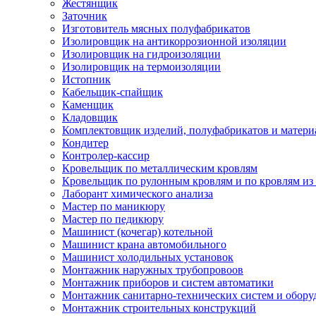
Жестянщик
Заточник
Изготовитель мясных полуфабрикатов
Изолировщик на антикоррозионной изоляции
Изолировщик на гидроизоляции
Изолировщик на термоизоляции
Истопник
Кабельщик-спайщик
Каменщик
Кладовщик
Комплектовщик изделий, полуфабрикатов и матери
Кондитер
Контролер-кассир
Кровельщик по металлическим кровлям
Кровельщик по рулонным кровлям и по кровлям из
Лаборант химического анализа
Мастер по маникюру
Мастер по педикюру
Машинист (кочегар) котельной
Машинист крана автомобильного
Машинист холодильных установок
Монтажник наружных трубопровоов
Монтажник приборов и систем автоматики
Монтажник санитарно-технических систем и обору
Монтажник строительных конструкций