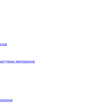
алов
 штучных материалов
дования