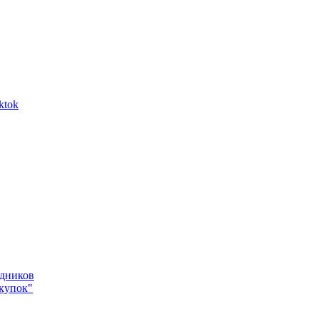
ktok
одников
купок"