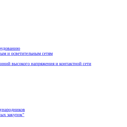
орудованию
ым и осветительным сетям
иний высокого напряжения и контактной сети
дународников
ных закупок"