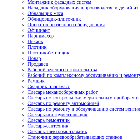
Монтажник фасадных систем
Наладчик оборудования в производстве изделий из 
Обвальщик мяса
Облицовщик-плиточник
Оператор прачечного оборудования
Официант
Парикмахер
Пекарь
Плотник
Плотник-бетонщик
Повар
Продавец
Рабочий зеленого строительства
Рабочий по комплексному обслуживанию и ремонт
Рамщик
Сварщик пластмасс
Слесарь механосборочных работ
Слесарь по контрольно-измерительным приборам и
Слесарь по ремонту автомобилей
Слесарь по ремонту и обслуживанию систем венти
Слесарь-инструментальщик
Слесарь-ремонтник
Слесарь-сантехник
Слесарь-электромонтажник
Станочник деревообрабатывающих станков