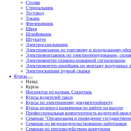
Столяр
Стропальщик
Тестовод
Токарь
Фрезеровщик
Швея
Шлифовщик
Штукатур
Электрогазосварщик
Электромеханик по торговому и холодильному об
Электромонтажник по электрооборудованию, силов
Электромонтер охранно-пожарной сигнализации
Электромонтер-линейщик по монтажу воздушных л
Электросварщик ручной сварки
Курсы
Назад
Курсы
Инспектор по кадрам. Секретарь
Курсы водителей такси
Курсы по электронному документообороту
Курсы целевого назначения по работе на высоте
Профессиональная компетентность водителей-меж
Семинар "Организация и проведение государствен
Семинар по медосвидетельствованию работников
Семинар по противодействию коррупции