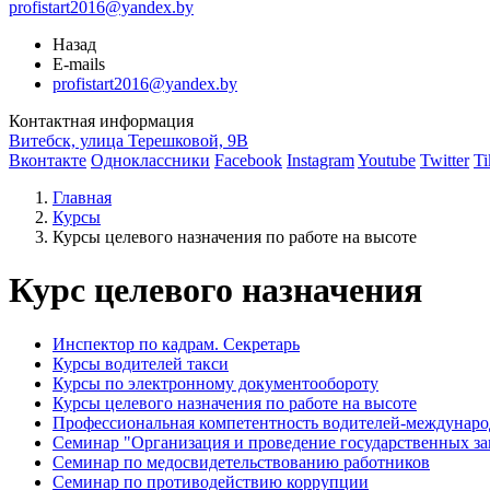
profistart2016@yandex.by
Назад
E-mails
profistart2016@yandex.by
Контактная информация
Витебск, улица Терешковой, 9В
Вконтакте
Одноклассники
Facebook
Instagram
Youtube
Twitter
Ti
Главная
Курсы
Курсы целевого назначения по работе на высоте
Курс целевого назначения
Инспектор по кадрам. Секретарь
Курсы водителей такси
Курсы по электронному документообороту
Курсы целевого назначения по работе на высоте
Профессиональная компетентность водителей-междунар
Семинар "Организация и проведение государственных за
Семинар по медосвидетельствованию работников
Семинар по противодействию коррупции