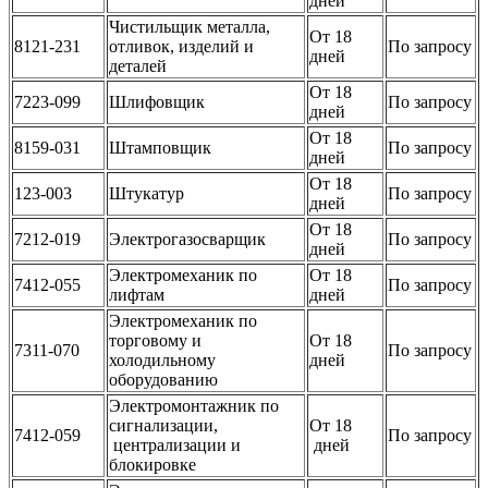
дней
Чистильщик металла,
От 18
8121-231
отливок, изделий и
По запросу
дней
деталей
От 18
7223-099
Шлифовщик
По запросу
дней
От 18
8159-031
Штамповщик
По запросу
дней
От 18
123-003
Штукатур
По запросу
дней
От 18
7212-019
Электрогазосварщик
По запросу
дней
Электромеханик по
От 18
7412-055
По запросу
лифтам
дней
Электромеханик по
торговому и
От 18
7311-070
По запросу
холодильному
дней
оборудованию
Электромонтажник по
сигнализации,
От 18
7412-059
По запросу
централизации и
дней
блокировке