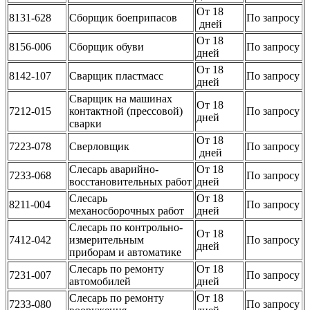
От 18
8131-628
Сборщик боеприпасов
По запросу
дней
От 18
8156-006
Сборщик обуви
По запросу
дней
От 18
8142-107
Сварщик пластмасс
По запросу
дней
Сварщик на машинах
От 18
7212-015
контактной (прессовой)
По запросу
дней
сварки
От 18
7223-078
Сверловщик
По запросу
дней
Слесарь аварийно-
От 18
7233-068
По запросу
восстановительных работ
дней
Слесарь
От 18
8211-004
По запросу
механосборочных работ
дней
Слесарь по контрольно-
От 18
7412-042
измерительным
По запросу
дней
приборам и автоматике
Слесарь по ремонту
От 18
7231-007
По запросу
автомобилей
дней
Слесарь по ремонту
От 18
7233-080
По запросу