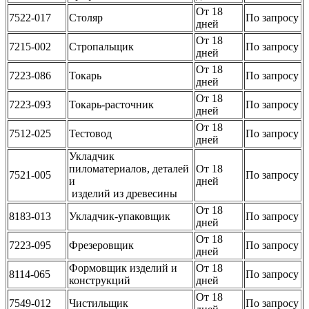
От 18
7522-017
Столяр
По запросу
дней
От 18
7215-002
Стропальщик
По запросу
дней
От 18
7223-086
Токарь
По запросу
дней
От 18
7223-093
Токарь-расточник
По запросу
дней
От 18
7512-025
Тестовод
По запросу
дней
Укладчик
пиломатериалов, деталей
От 18
7521-005
По запросу
и
дней
изделий из древесины
От 18
8183-013
Укладчик-упаковщик
По запросу
дней
От 18
7223-095
Фрезеровщик
По запросу
дней
Формовщик изделий и
От 18
8114-065
По запросу
конструкций
дней
От 18
7549-012
Чистильщик
По запросу