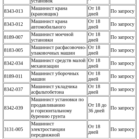
установок
Машинист крана
От 18
8343-013
По запросу
(крановщик)
дней
Машинист крана
От 18
8343-012
По запросу
автомобильного
дней
Машинист моечной
От 18
8189-007
По запросу
установки
дней
Машинист расфасовочно-
От 18
8183-005
По запросу
упаковочных машин
дней
Машинист средств малой
От 18
8342-034
По запросу
механизации
дней
Машинист уборочных
От 18
8189-011
По запросу
машин
дней
Машинист укладчика
От 18
8342-037
По запросу
асфальтобетона
дней
Машинист установки по
продавливанию
От 18 до
8342-039
По запросу
и горизонтальному
36 дней
бурению грунта
Машинист
От 18
3131-005
электростанции
По запросу
дней
передвижной