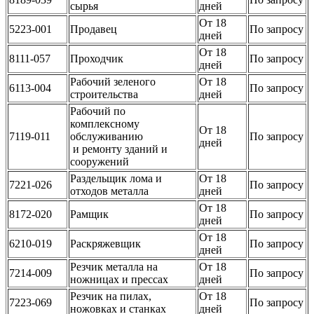
сырья
дней
От 18
5223-001
Продавец
По запросу
дней
От 18
8111-057
Проходчик
По запросу
дней
Рабочий зеленого
От 18
6113-004
По запросу
строительства
дней
Рабочий по
комплексному
От 18
7119-011
обслуживанию
По запросу
дней
и ремонту зданий и
сооружений
Раздельщик лома и
От 18
7221-026
По запросу
отходов металла
дней
От 18
8172-020
Рамщик
По запросу
дней
От 18
6210-019
Раскряжевщик
По запросу
дней
Резчик металла на
От 18
7214-009
По запросу
ножницах и прессах
дней
Резчик на пилах,
От 18
7223-069
По запросу
ножовках и станках
дней