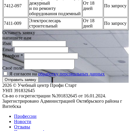
дежурный
От 18
7412-097
По запросу
и по ремонту
дней
оборудования подземный
Электрослесарь
От 18
7411-009
По запросу
строительный
дней
Оставить заявку
напишите нам
Имя
Email
Телефон
*
Своё поле
Я согласен на
обработку персональных данных
Отправить заявку
2026 © Учебный центр Профи Старт
УНП 391832645
Св-во о госрегистрации №391832645 от 16.01.2024.
Зарегистрировано Администрацией Октябрьского района г
Витебска
Профессии
Новости
Отзывы