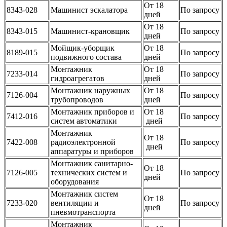
От 18
8343-028
Машинист эскалатора
По запросу
дней
От 18
8343-015
Машинист-крановщик
По запросу
дней
Мойщик-уборщик
От 18
8189-015
По запросу
подвижного состава
дней
Монтажник
От 18
7233-014
По запросу
гидроагрегатов
дней
Монтажник наружных
От 18
7126-004
По запросу
трубопроводов
дней
Монтажник приборов и
От 18
7412-016
По запросу
систем автоматики
дней
Монтажник
От 18
7422-008
радиоэлектронной
По запросу
дней
аппаратуры и приборов
Монтажник санитарно-
От 18
7126-005
технических систем и
По запросу
дней
оборудования
Монтажник систем
От 18
7233-020
вентиляции и
По запросу
дней
пневмотранспорта
Монтажник