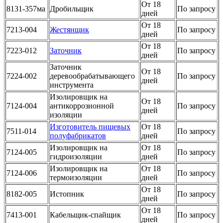
От 18
8131-357ма
Дробильщик
По запросу
дней
От 18
7213-004
Жестянщик
По запросу
дней
От 18
7223-012
Заточник
По запросу
дней
Заточник
От 18
7224-002
деревообрабатывающего
По запросу
дней
инструмента
Изолировщик на
От 18
7124-004
антикоррозионной
По запросу
дней
изоляции
Изготовитель пищевых
От 18
7511-014
По запросу
полуфабрикатов
дней
Изолировщик на
От 18
7124-005
По запросу
гидроизоляции
дней
Изолировщик на
От 18
7124-006
По запросу
термоизоляции
дней
От 18
8182-005
Истопник
По запросу
дней
От 18
7413-001
Кабельщик-спайщик
По запросу
дней