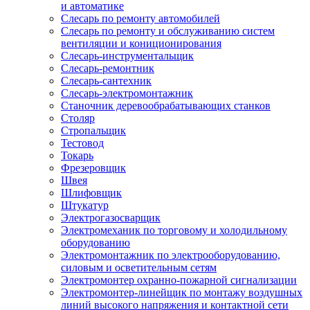
и автоматике
Слесарь по ремонту автомобилей
Слесарь по ремонту и обслуживанию систем
вентиляции и кониционирования
Слесарь-инструментальщик
Слесарь-ремонтник
Слесарь-сантехник
Слесарь-электромонтажник
Станочник деревообрабатывающих станков
Столяр
Стропальщик
Тестовод
Токарь
Фрезеровщик
Швея
Шлифовщик
Штукатур
Электрогазосварщик
Электромеханик по торговому и холодильному
оборудованию
Электромонтажник по электрооборудованию,
силовым и осветительным сетям
Электромонтер охранно-пожарной сигнализации
Электромонтер-линейщик по монтажу воздушных
линий высокого напряжения и контактной сети