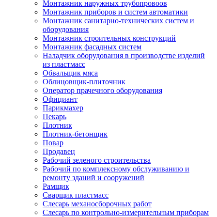
Монтажник наружных трубопровоов
Монтажник приборов и систем автоматики
Монтажник санитарно-технических систем и
оборудования
Монтажник строительных конструкций
Монтажник фасадных систем
Наладчик оборудования в производстве изделий
из пластмасс
Обвальщик мяса
Облицовщик-плиточник
Оператор прачечного оборудования
Официант
Парикмахер
Пекарь
Плотник
Плотник-бетонщик
Повар
Продавец
Рабочий зеленого строительства
Рабочий по комплексному обслуживанию и
ремонту зданий и сооружений
Рамщик
Сварщик пластмасс
Слесарь механосборочных работ
Слесарь по контрольно-измерительным приборам