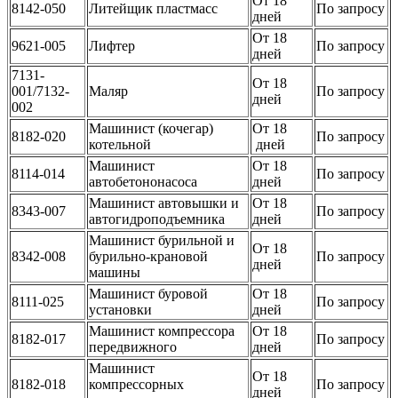
От 18
8142-050
Литейщик пластмасс
По запросу
дней
От 18
9621-005
Лифтер
По запросу
дней
7131-
От 18
001/7132-
Маляр
По запросу
дней
002
Машинист (кочегар)
От 18
8182-020
По запросу
котельной
дней
Машинист
От 18
8114-014
По запросу
автобетононасоса
дней
Машинист автовышки и
От 18
8343-007
По запросу
автогидроподъемника
дней
Машинист бурильной и
От 18
8342-008
бурильно-крановой
По запросу
дней
машины
Машинист буровой
От 18
8111-025
По запросу
установки
дней
Машинист компрессора
От 18
8182-017
По запросу
передвижного
дней
Машинист
От 18
8182-018
компрессорных
По запросу
дней