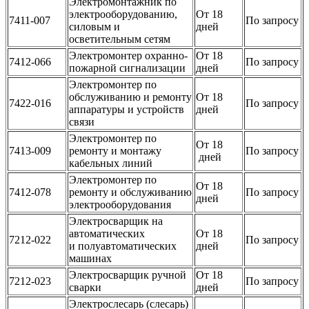
Электромонтажник по
электрооборудованию,
От 18
7411-007
По запросу
силовым и
дней
осветительным сетям
Электромонтер охранно-
От 18
7412-066
По запросу
пожарной сигнализации
дней
Электромонтер по
обслуживанию и ремонту
От 18
7422-016
По запросу
аппаратуры и устройств
дней
связи
Электромонтер по
От 18
7413-009
ремонту и монтажу
По запросу
дней
кабельных линий
Электромонтер по
От 18
7412-078
ремонту и обслуживанию
По запросу
дней
электрооборудования
Электросварщик на
автоматических
От 18
7212-022
По запросу
и полуавтоматических
дней
машинах
Электросварщик ручной
От 18
7212-023
По запросу
сварки
дней
Электрослесарь (слесарь)