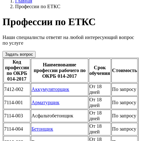
Главная
Профессии по ЕТКС
Профессии по ЕТКС
Наши специалисты ответят на любой интересующий вопрос
по услуге
Задать вопрос
Код
Наименование
профессии
Срок
профессии рабочего по
Стоимость
по ОКРБ
обучения
ОКРБ 014-2017
014-2017
От 18
7412-002
Аккумуляторщик
По запросу
дней
От 18
7114-001
Арматурщик
По запросу
дней
От 18
7114-003
Асфальтобетонщик
По запросу
дней
От 18
7114-004
Бетонщик
По запросу
дней
От 18