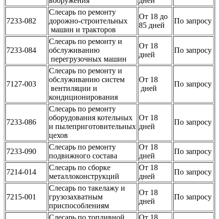
вооружения
дней
Слесарь по ремонту
От 18 до
7233-082
дорожно-строительных
По запросу
85 дней
машин и тракторов
Слесарь по ремонту и
От 18
7233-084
обслуживанию
По запросу
дней
перегрузочных машин
Слесарь по ремонту и
обслуживанию систем
От 18
7127-003
По запросу
вентиляции и
дней
кондиционирования
Слесарь по ремонту
оборудования котельных
От 18
7233-086
По запросу
и пылеприготовительных
дней
цехов
Слесарь по ремонту
От 18
7233-090
По запросу
подвижного состава
дней
Слесарь по сборке
От 18
7214-014
По запросу
металлоконструкций
дней
Слесарь по такелажу и
От 18
7215-001
грузозахватным
По запросу
дней
приспособлениям
Слесарь по топливной
От 18