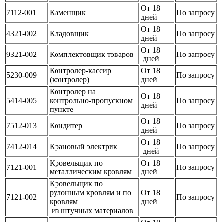
От 18
7112-001
Каменщик
По запросу
дней
От 18
4321-002
Кладовщик
По запросу
дней
От 18
9321-002
Комплектовщик товаров
По запросу
дней
Контролер-кассир
От 18
5230-009
По запросу
(контролер)
дней
Контролер на
От 18
5414-005
контрольно-пропускном
По запросу
дней
пункте
От 18
7512-013
Кондитер
По запросу
дней
От 18
7412-014
Крановый электрик
По запросу
дней
Кровельщик по
От 18
7121-001
По запросу
металлическим кровлям
дней
Кровельщик по
рулонным кровлям и по
От 18
7121-002
По запросу
кровлям
дней
из штучных материалов