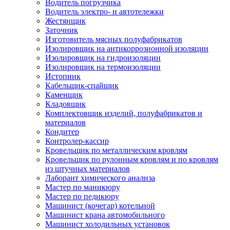
Водитель погрузчика
Водитель электро- и автотележки
Жестянщик
Заточник
Изготовитель мясных полуфабрикатов
Изолировщик на антикоррозионной изоляции
Изолировщик на гидроизоляции
Изолировщик на термоизоляции
Истопник
Кабельщик-спайщик
Каменщик
Кладовщик
Комплектовщик изделий, полуфабрикатов и
материалов
Кондитер
Контролер-кассир
Кровельщик по металлическим кровлям
Кровельщик по рулонным кровлям и по кровлям
из штучных материалов
Лаборант химического анализа
Мастер по маникюру
Мастер по педикюру
Машинист (кочегар) котельной
Машинист крана автомобильного
Машинист холодильных установок