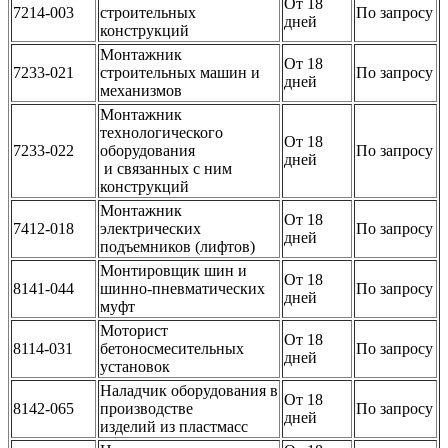
От 18
7214-003
строительных
По запросу
дней
конструкций
Монтажник
От 18
7233-021
строительных машин и
По запросу
дней
механизмов
Монтажник
технологического
От 18
7233-022
оборудования
По запросу
дней
и связанных с ним
конструкций
Монтажник
От 18
7412-018
электрических
По запросу
дней
подъемников (лифтов)
Монтировщик шин и
От 18
8141-044
шинно-пневматических
По запросу
дней
муфт
Моторист
От 18
8114-031
бетоносмесительных
По запросу
дней
установок
Наладчик оборудования в
От 18
8142-065
производстве
По запросу
дней
изделий из пластмасс