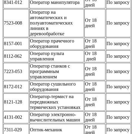
8341-012
Оператор манипулятора
По запросу
дней
Оператор на
автоматических и
От 18
7523-008
полуавтоматических
По запросу
дней
линиях в
деревообработке
Оператор прачечного
От 18
8157-001
По запросу
оборудования
дней
Оператор пульта
От 18
8112-062
По запросу
управления
дней
Оператор станков с
От 18
7223-053
программным
По запросу
дней
управлением
Оператор сушильного
От 18
8172-012
По запросу
оборудования
дней
Оператор-термист на
От 18
8121-128
передвижных
По запросу
дней
термических установках
Оператор электронно-
От 18
4131-002
По запросу
вычислительных машин
дней
От 18
7311-029
Оптик-механик
По запросу
дней