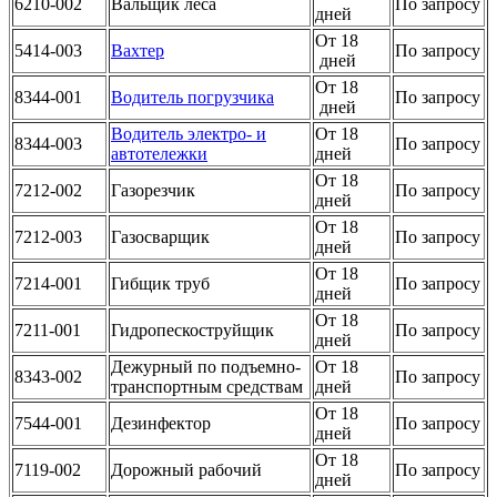
6210-002
Вальщик леса
По запросу
дней
От 18
5414-003
Вахтер
По запросу
дней
От 18
8344-001
Водитель погрузчика
По запросу
дней
Водитель электро- и
От 18
8344-003
По запросу
автотележки
дней
От 18
7212-002
Газорезчик
По запросу
дней
От 18
7212-003
Газосварщик
По запросу
дней
От 18
7214-001
Гибщик труб
По запросу
дней
От 18
7211-001
Гидропескоструйщик
По запросу
дней
Дежурный по подъемно-
От 18
8343-002
По запросу
транспортным средствам
дней
От 18
7544-001
Дезинфектор
По запросу
дней
От 18
7119-002
Дорожный рабочий
По запросу
дней