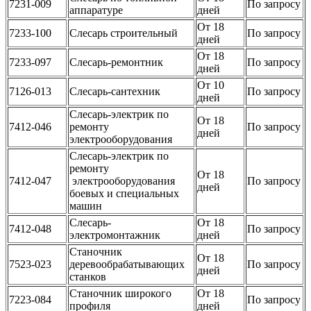
7231-009
По запросу
аппаратуре
дней
От 18
7233-100
Слесарь строительный
По запросу
дней
От 18
7233-097
Слесарь-ремонтник
По запросу
дней
От 10
7126-013
Слесарь-сантехник
По запросу
дней
Слесарь-электрик по
От 18
7412-046
ремонту
По запросу
дней
электрооборудования
Слесарь-электрик по
ремонту
От 18
7412-047
электрооборудования
По запросу
дней
боевых и специальных
машин
Слесарь-
От 18
7412-048
По запросу
электромонтажник
дней
Станочник
От 18
7523-023
деревообрабатывающих
По запросу
дней
станков
Станочник широкого
От 18
7223-084
По запросу
профиля
дней