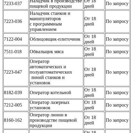
Наладчик в производстве
От 18
7233-037
По запросу
пищевой продукции
дней
Наладчик станков и
манипуляторов
От 18
7223-036
По запросу
с программным
дней
управлением
От 18
7122-004
Облицовщик-плиточник
По запросу
дней
От 18
7511-018
Обвальщик мяса
По запросу
дней
Оператор
автоматических и
От 18
7223-047
полуавтоматических
По запросу
дней
линий станков и
установок
От 18
8182-039
Оператор котельной
По запросу
дней
Оператор лазерных
От 18
7212-005
По запросу
установок
дней
Оператор линии в
От 18
8160-162
производстве пищевой
По запросу
дней
продукции
От 18