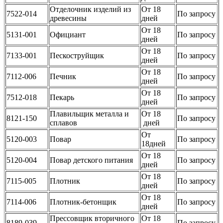
Отделочник изделий из
От 18
7522-014
По запросу
древесины
дней
От 18
5131-001
Официант
По запросу
дней
От 18
7133-001
Пескоструйщик
По запросу
дней
От 18
7112-006
Печник
По запросу
дней
От 18
7512-018
Пекарь
По запросу
дней
Плавильщик металла и
От 18
8121-150
По запросу
сплавов
дней
От
5120-003
Повар
По запросу
18дней
От 18
5120-004
Повар детского питания
По запросу
дней
От 18
7115-005
Плотник
По запросу
дней
От 18
7114-006
Плотник-бетонщик
По запросу
дней
Прессовщик вторичного
От 18
8189-039
По запросу