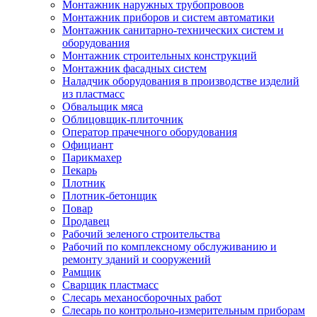
Монтажник наружных трубопровоов
Монтажник приборов и систем автоматики
Монтажник санитарно-технических систем и
оборудования
Монтажник строительных конструкций
Монтажник фасадных систем
Наладчик оборудования в производстве изделий
из пластмасс
Обвальщик мяса
Облицовщик-плиточник
Оператор прачечного оборудования
Официант
Парикмахер
Пекарь
Плотник
Плотник-бетонщик
Повар
Продавец
Рабочий зеленого строительства
Рабочий по комплексному обслуживанию и
ремонту зданий и сооружений
Рамщик
Сварщик пластмасс
Слесарь механосборочных работ
Слесарь по контрольно-измерительным приборам