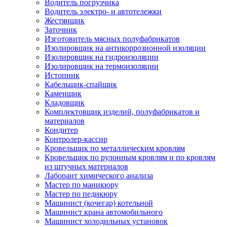
Водитель погрузчика
Водитель электро- и автотележки
Жестянщик
Заточник
Изготовитель мясных полуфабрикатов
Изолировщик на антикоррозионной изоляции
Изолировщик на гидроизоляции
Изолировщик на термоизоляции
Истопник
Кабельщик-спайщик
Каменщик
Кладовщик
Комплектовщик изделий, полуфабрикатов и
материалов
Кондитер
Контролер-кассир
Кровельщик по металлическим кровлям
Кровельщик по рулонным кровлям и по кровлям
из штучных материалов
Лаборант химического анализа
Мастер по маникюру
Мастер по педикюру
Машинист (кочегар) котельной
Машинист крана автомобильного
Машинист холодильных установок