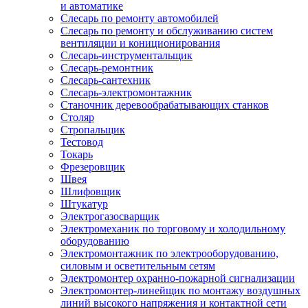
и автоматике
Слесарь по ремонту автомобилей
Слесарь по ремонту и обслуживанию систем
вентиляции и кониционирования
Слесарь-инструментальщик
Слесарь-ремонтник
Слесарь-сантехник
Слесарь-электромонтажник
Станочник деревообрабатывающих станков
Столяр
Стропальщик
Тестовод
Токарь
Фрезеровщик
Швея
Шлифовщик
Штукатур
Электрогазосварщик
Электромеханик по торговому и холодильному
оборудованию
Электромонтажник по электрооборудованию,
силовым и осветительным сетям
Электромонтер охранно-пожарной сигнализации
Электромонтер-линейщик по монтажу воздушных
линий высокого напряжения и контактной сети