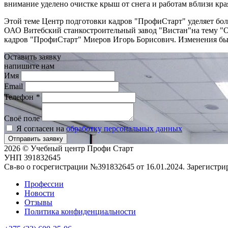
внимание уделено очистке крыш от снега и работам вблизи края
Этой теме Центр подготовки кадров "ПрофиСтарт" уделяет бол
ОАО Витебский станкостроительный завод "Вистан"на тему "Ор
кадров "ПрофиСтарт" Миеров Игорь Борисович. Изменения был
Оставить заявку
напишите нам
Имя
Email
Телефон
*
Своё поле
Я согласен на
обработку персональных данных
Отправить заявку
2026 © Учебный центр Профи Старт
УНП 391832645
Св-во о госрегистрации №391832645 от 16.01.2024. Зарегистр
Профессии
Новости
Отзывы
Политика конфиденциальности