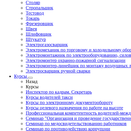
Столяр
Стропальщик
Тестовод
Токарь
Фрезеровщик
Швея
Шлифовщик
Штукатур
Электрогазосварщик
Электромеханик по торговому и холодильному об
Электромонтажник по электрооборудованию, силов
Электромонтер охранно-пожарной сигнализации
Электромонтер-линейщик по монтажу воздушных л
Электросварщик ручной сварки
Курсы
Назад
Курсы
Инспектор по кадрам. Секретарь
Курсы водителей такси
Курсы по электронному документообороту
Курсы целевого назначения по работе на высоте
Профессиональная компетентность водителей-меж
Семинар "Организация и проведение государствен
Семинар по медосвидетельствованию работников
Семинар по противодействию коррупции