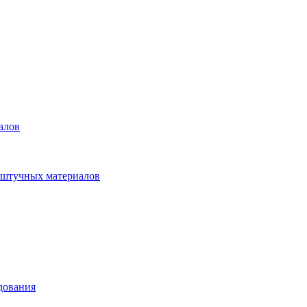
алов
 штучных материалов
дования