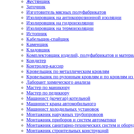
Жестянщик
Заточник
Изготовитель мясных полуфабрикатов
Изолировщик на антикоррозионной изоляции
Изолировщик на гидроизоляции
Изолировщик на термоизоляции
Истопник
Кабельщик-спайщик
Каменщик
Кладовщик
Комплектовщик изделий, полуфабрикатов и матери
Кондитер
Контролер-кассир
Кровельщик по металлическим кровлям
Кровельщик по рулонным кровлям и по кровлям из
Лаборант химического анализа
Мастер по маникюру
Мастер по педикюру
Машинист (кочегар) котельной
Машинист крана автомобильного
Машинист холодильных установок
Монтажник наружных трубопровоов
Монтажник приборов и систем автоматики
Монтажник санитарно-технических систем и обору
Монтажник строительных конструкций