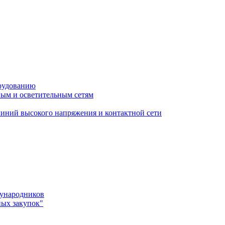
орудованию
ым и осветительным сетям
иний высокого напряжения и контактной сети
дународников
ных закупок"