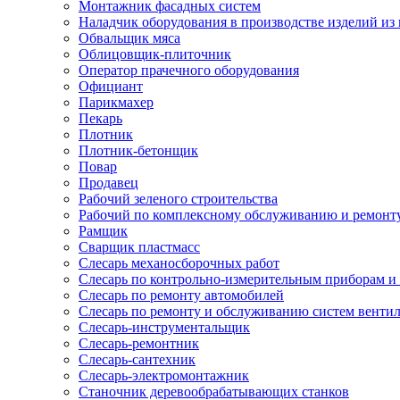
Монтажник фасадных систем
Наладчик оборудования в производстве изделий из 
Обвальщик мяса
Облицовщик-плиточник
Оператор прачечного оборудования
Официант
Парикмахер
Пекарь
Плотник
Плотник-бетонщик
Повар
Продавец
Рабочий зеленого строительства
Рабочий по комплексному обслуживанию и ремонт
Рамщик
Сварщик пластмасс
Слесарь механосборочных работ
Слесарь по контрольно-измерительным приборам и
Слесарь по ремонту автомобилей
Слесарь по ремонту и обслуживанию систем венти
Слесарь-инструментальщик
Слесарь-ремонтник
Слесарь-сантехник
Слесарь-электромонтажник
Станочник деревообрабатывающих станков